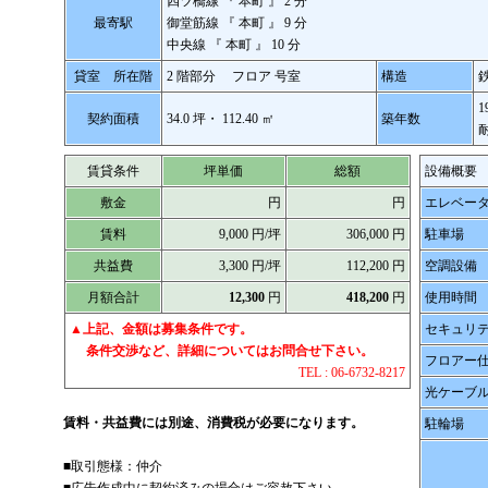
四ツ橋線 『
本町
』 2 分
最寄駅
御堂筋線 『
本町
』 9 分
中央線 『
本町
』 10 分
貸室 所在階
2 階部分 フロア 号室
構造
1
契約面積
34.0 坪・ 112.40 ㎡
築年数
賃貸条件
坪単価
総額
設備概要
敷金
円
円
エレベー
賃料
9,000 円/坪
306,000 円
駐車場
共益費
3,300 円/坪
112,200 円
空調設備
月額合計
12,300
円
418,200
円
使用時間
▲
上記、金額は募集条件です。
セキュリ
条件交渉など、詳細についてはお問合せ下さい。
フロアー
TEL : 06-6732-8217
光ケーブ
賃料・共益費には別途、消費税が必要になります。
駐輪場
■取引態様：仲介