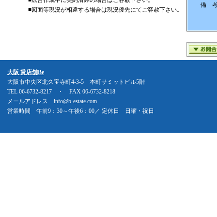
■広告作成中に契約済みの場合はご容赦下さい。
備 
■図面等現況が相違する場合は現況優先にてご容赦下さい。
大阪 貸店舗Be
大阪市中央区北久宝寺町4-3-5 本町サミットビル5階
TEL 06-6732-8217 ・ FAX 06-6732-8218
メールアドレス info@b-estate.com
営業時間 午前9：30～午後6：00／ 定休日 日曜・祝日